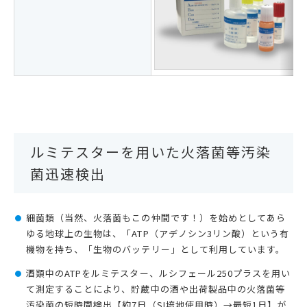
ルミテスターを用いた火落菌等汚染
菌迅速検出
細菌類（当然、火落菌もこの仲間です！）を始めとしてあら
ゆる地球上の生物は、「ATP（アデノシン3リン酸）という有
機物を持ち、「生物のバッテリー」として利用しています。
酒類中のATPをルミテスター、ルシフェール250プラスを用い
て測定することにより、貯蔵中の酒や出荷製品中の火落菌等
汚染菌の短時間検出【約7日（SI培地使用時）→最短1日】が