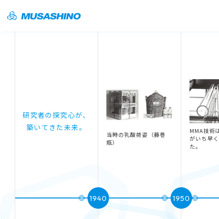
研究者の探究心が、
築いてきた未来。
MMA技術
当時の乳酸荷姿（藤巻
がいち早
瓶）
た。
1940
1950