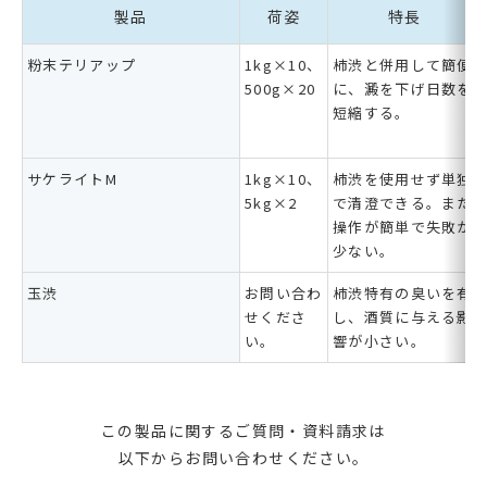
製品
荷姿
特長
粉末テリアップ
1kg×10、
柿渋と併用して簡便
500g×20
に、澱を下げ日数を
短縮する。
サケライトM
1kg×10、
柿渋を使用せず単独
5kg×2
で清澄できる。また
操作が簡単で失敗が
少ない。
玉渋
お問い合わ
柿渋特有の臭いを有
せくださ
し、酒質に与える影
い。
響が小さい。
この製品に関するご質問・資料請求は
以下からお問い合わせください。