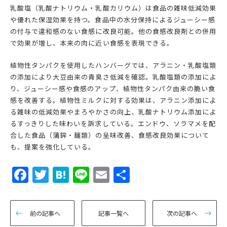
乳酸塩（乳酸ナトリウム・乳酸カリウム）は食品の雑味低減効果
や優れた保湿効果を持つ。食品中の水分保持によるジューシー感
の付与で違和感のない食感に改良可能。他の食感改良剤との併用
で効果が増し、本来の肉に近い食感を表現できる。
植物性タンパクを使用したハンバーグでは、アラニン・乳酸塩類
の添加により大豆由来の青臭さ低減を確認。乳酸塩類の添加によ
り、ジューシー感や食感のアップ、植物性タンパク由来の脆い食
感を改善する。植物性ミルクに対する効果は、アラニン添加によ
る雑味の低減効果やまろやかさの向上、乳酸ナトリウム添加によ
るすっきりした味わいを訴求している。エンドウ、ソラマメを配
合した食品（蒲鉾・麺類）の呈味改善、食感改良効果について
も、提案を強化している。
Facebook
Twitter
Hatena
Line
Email
共
有
前の記事へ
記事一覧へ
次の記事へ