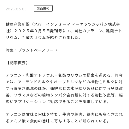
製品情報
2025.03.05
健康産業新聞（発行：インフォーマ マーケッツジャパン株式会
社）２０２５年３月５日発刊号にて、当社のアラニン、乳酸ナト
リウム、乳酸カリウムが紹介されました。
特集：プラントベースフード
【記事概要】
アラニン・乳酸ナトリウム・乳酸カリウムの提案を進める。昨今
では、アーモンドミルクやオーツミルクなどの植物性ミルクに対
する青臭さ低減のほか、蒲鉾などの水産練り製品に対する呈味改
善、ソラマメなどの植物タンパク含有麵に対する物性改良等、幅
広いアプリケーションに対応できることを訴求している。
アラニンは甘味と旨味を持ち、牛肉や豚肉、鶏肉にも多く含まれ
るアミノ酸で食肉の旨味に寄与することが知られている。