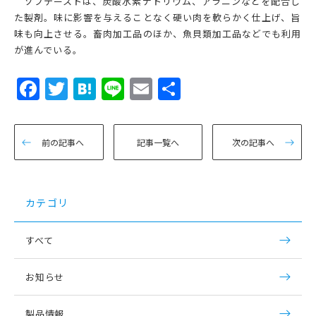
ソフテーストは、炭酸水素ナトリウム、アラニンなどを配合し
た製剤。味に影響を与えることなく硬い肉を軟らかく仕上げ、旨
味も向上させる。畜肉加工品のほか、魚貝類加工品などでも利用
が進んでいる。
Facebook
Twitter
Hatena
Line
Email
共
有
前の記事へ
記事一覧へ
次の記事へ
カテゴリ
すべて
お知らせ
製品情報