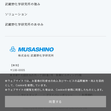
武蔵野化学研究所の強み
ソリューション
武蔵野化学研究所のあゆみ
【本社】
〒100-0005
東京都千代田区丸の内一丁目8番2号 鉃鋼ビルディング5階
TEL 代表：03-6810-0241 / 営業：03-6810-0242
本ウェブサイトでは、お客様の利便性の向上及びサービスの品質維持・向上を目的
として、Cookieを使用しています。
本ウェブサイトの閲覧を続行した場合は、Cookieの使用に同意したものとします。
サイトマップ
プライバシーポリシー
利用規約
同意する
Copyright ©
2026
Musashino Chemical Laboratory, Ltd.