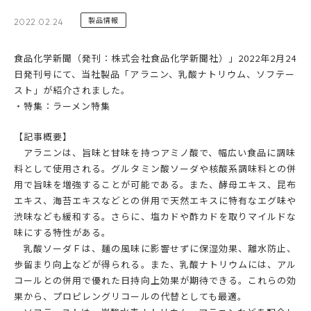
製品情報
2022.02.24
食品化学新聞（発刊：株式会社食品化学新聞社）」2022年2月24
日発刊号にて、当社製品「アラニン、乳酸ナトリウム、ソフテー
スト」が紹介されました。
・特集：ラーメン特集
【記事概要】
アラニンは、旨味と甘味を持つアミノ酸で、幅広い食品に調味
料として使用される。グルタミン酸ソーダや核酸系調味料との併
用で旨味を増強することが可能である。また、酵母エキス、昆布
エキス、海苔エキスなどとの併用で天然エキスに特有なエグ味や
渋味なども緩和する。さらに、塩カドや酢カドを取りマイルドな
味にする特性がある。
乳酸ソーダＦは、麺の風味に影響せずに保湿効果、離水防止、
歩留まり向上などが得られる。また、乳酸ナトリウムには、アル
コールとの併用で優れた日持向上効果が期待できる。これらの効
果から、プロピレングリコールの代替としても最適。