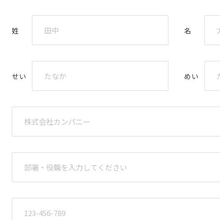
姓
名
せい
めい